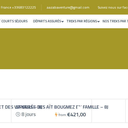
Suivez nous sur fa
ck France +33683122225
aazabaventure@gmail.com
T COURTS SÉJOURS
DÉPARTS ASSURÉS
TREKS PAR RÉGIONS
NOS TREKS PAR
ET DES VERGERS – 8J
LA VALLÉE DES AÏT BOUGMEZ EN FAMILLE – 8J
8 jours
€421,00
from