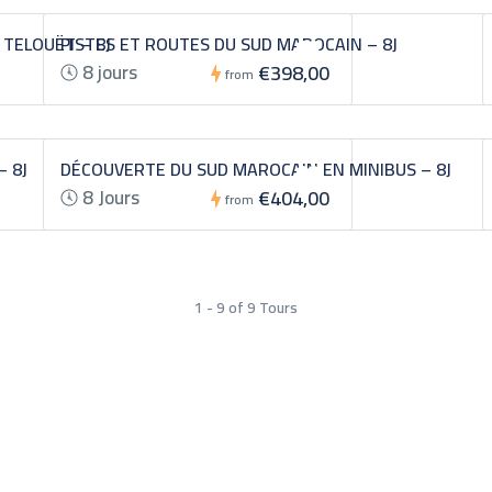
 TELOUËT – 8J
PISTES ET ROUTES DU SUD MAROCAIN – 8J
8 jours
€398,00
from
– 8J
DÉCOUVERTE DU SUD MAROCAIN EN MINIBUS – 8J
8 Jours
€404,00
from
1 - 9 of 9 Tours