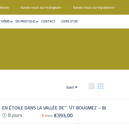
cebook
Suivez nous sur instagram
Suivez nous sur tripadvisor
 THÈME
EN PRATIQUE
CONTACT
LIVRE D’OR
Sort
EN ÉTOILE DANS LA VALLÉE DES AÏT BOUGMEZ – 8J
8 jours
€393,00
from