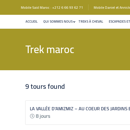
Mobile Said Maroc : +212 6 66 93 62 71
Mobile Daniel et Anni
ACCUEIL
QUI SOMMES NOUS
TREKS À CHEVAL
ESCAPADES E
Trek maroc
9 tours found
LA VALLÉE D’AMIZMIZ – AU COEUR DES JARDINS 
8 jours