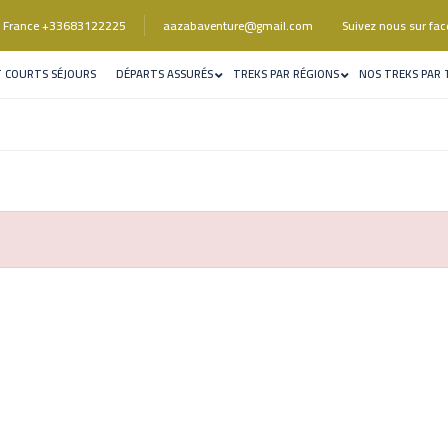
Suivez nous sur fa
ck France +33683122225
aazabaventure@gmail.com
T COURTS SÉJOURS
DÉPARTS ASSURÉS
TREKS PAR RÉGIONS
NOS TREKS PAR