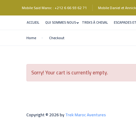
Mobile Said Maroc : +212 6 66 93 62 71
Mobile Daniel et Anni
ACCUEIL
QUI SOMMES NOUS
TREKS À CHEVAL
ESCAPADES E
Home
Checkout
Sorry! Your cart is currently empty.
Copyright © 2026 by
Trek Maroc Aventures